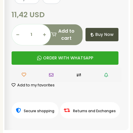
11,42 USD
Add to
Buy Now
cart
ORDER WITH WHATSAPP
Add to my favorites
Secure shopping
Returns and Exchanges