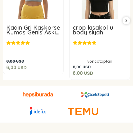
Kadın Gri Kaşkorse
crop kısakollu
Kumaş Geniş Askılı
body siyah
Crop Bluz
6,00 USD
6,00 USD
Add to cart
8,00 USD
yoncatoptan
Add to cart
8,00 USD
6,00 USD
6,00 USD