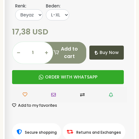
Renk:
Beden:
17,38 USD
Add to
Buy Now
cart
ORDER WITH WHATSAPP
Add to my favorites
Secure shopping
Returns and Exchanges