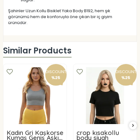
Şahinler Uzun Kollu Bisiklet Yaka Body B192, hem şık
görünümü hem de konforuyla öne çıkan bir iç giyim
ürünüdür.
Similar Products
DISCOUNT
DISCOUNT
%25
%25
Kadın Gri Kaşkorse
crop kısakollu
Kumaş Geniş Askılı
body siyah