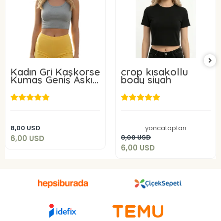
Kadın Gri Kaşkorse
crop kısakollu
Kumaş Geniş Askılı
body siyah
Crop Bluz
6,00 USD
6,00 USD
Add to cart
8,00 USD
yoncatoptan
Add to cart
8,00 USD
6,00 USD
6,00 USD