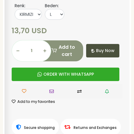
Renk:
Beden:
13,70 USD
Add to
Buy Now
cart
ORDER WITH WHATSAPP
Add to my favorites
Secure shopping
Returns and Exchanges