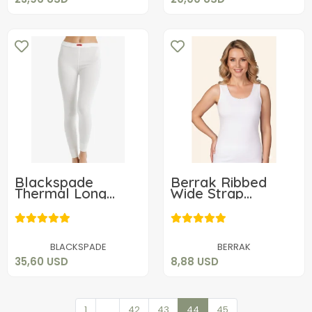
Blackspade
Berrak Ribbed
Thermal Long
Wide Strap
Pants 1264
Women's Tank Top
35,60 USD
8,88 USD
2020
Add to cart
Add to cart
BLACKSPADE
BERRAK
35,60 USD
8,88 USD
1
...
42
43
44
45