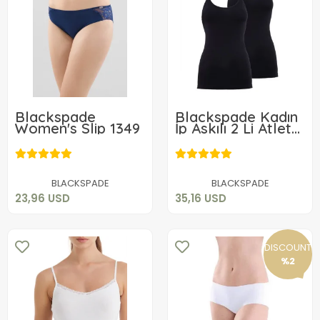
Blackspade
Blackspade Kadın
Women's Slip 1349
İp Askılı 2 Li Atlet
1591
23,96 USD
35,16 USD
Add to cart
Add to cart
BLACKSPADE
BLACKSPADE
23,96 USD
35,16 USD
DISCOUNT
%2