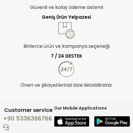
Güvenli ve kolay ödeme sistemi
Geniş Ürün Yelpazesi
Binlerce ürün ve kampanya seçeneği
7 / 24 DESTEK
Öneri ve şikayetlerinizi bize iletebilirsiniz.
Our Mobile Applications
Customer service
+90 5336396766
Quiz
1.
yoncatoptan.com hangi ürün kategorilerinde dropshipping fırsatı