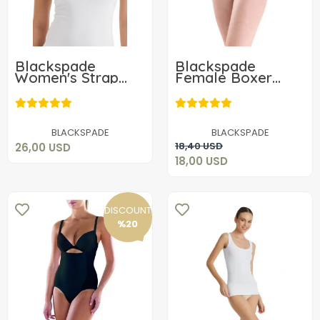
Blackspade
Blackspade
Women's Strap
Female Boxer
Tank Top 1365
Laser Cut 1372
26,00 USD
18,00 USD
Add to cart
BLACKSPADE
BLACKSPADE
Add to cart
18,40 USD
26,00 USD
18,00 USD
DISCOUNT
%20