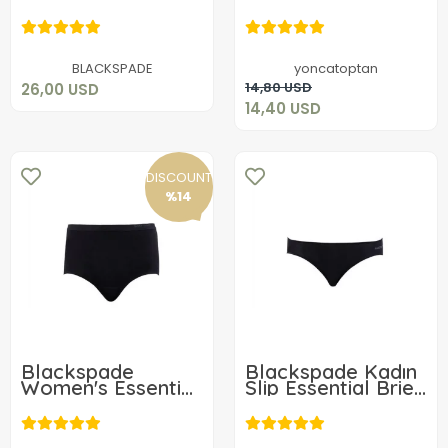
Spaghetti Singlet
1311
26,00 USD
1952
14,40 USD
Add to cart
BLACKSPADE
yoncatoptan
Add to cart
14,80 USD
26,00 USD
14,40 USD
DISCOUNT
%14
Blackspade
Blackspade Kadın
Women's Essential
Slip Essential Brief
Maxi Slip 1307
1331
14,00 USD
12,00 USD