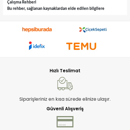
Çalışma Rehberi
Bu rehber, sağlanan kaynaklardan elde edilen bilgilere
dayanarak dropshipping yoluyla iç giyim ve pijama satışı
fırsatlarını anlamanıza yardımcı olacaktır.
Kaynaklar, yoncatoptan.com aracılığıyla stok taşımadan ve
başlangıç sermayesi olmadan iç giyim ve pijama satarak para
kazanmanın bir yolunu önermektedir. Bu model, XML desteği
sayesinde 20 binden fazla ürünün otomatik olarak senkronize
edilmesini ve satışa hazır olmasını sağlamaktadır. Evden
çalışarak kazanç elde etme potansiyeli vurgulanmaktadır.
Hızlı Teslimat
Siparişleriniz en kısa sürede elinize ulaşır.
Güvenli Alışveriş