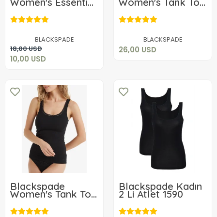
Women's Essential
Women's Tank Top
Tank Top 1709
Essential 1708
26,00 USD
10,00 USD
Add to cart
BLACKSPADE
BLACKSPADE
Add to cart
18,00 USD
26,00 USD
10,00 USD
Blackspade
Blackspade Kadın
Women's Tank Top
2 Li Atlet 1590
Elegance 1364
26,00 USD
35,16 USD