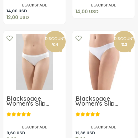
Add to cart
BLACKSPADE
BLACKSPADE
Add to cart
14,00 USD
14,00 USD
12,00 USD
DISCOUNT
DISCOUNT
%4
%3
Blackspade
Blackspade
Women's Slip
Women's Slip
Essential 1305
Comfort Basics
1545
9,20 USD
11,96 USD
BLACKSPADE
BLACKSPADE
Add to cart
Add to cart
9,60 USD
12,36 USD