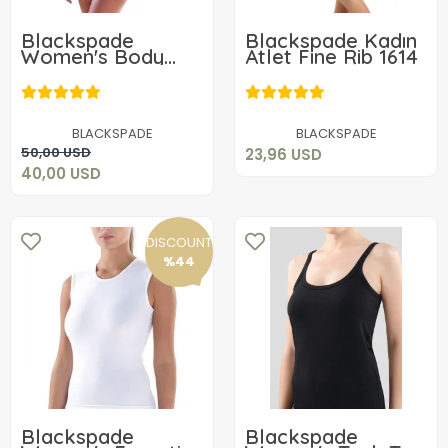
Blackspade
Blackspade Kadın
Women's Body
Atlet Fine Rib 1614
Control Corset
23,96 USD
1478
40,00 USD
Add to cart
BLACKSPADE
BLACKSPADE
Add to cart
50,00 USD
23,96 USD
40,00 USD
DISCOUNT
%44
Blackspade
Blackspade