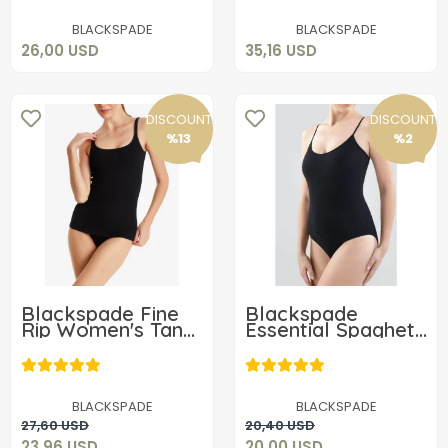
Add to cart
Add to cart
BLACKSPADE
BLACKSPADE
26,00 USD
35,16 USD
DISCOUNT
DISCOUNT
%13
%2
Blackspade Fine
Blackspade
Rip Women's Tank
Essential Spaghetti
Top 1615
Body 1980
23,96 USD
20,00 USD
BLACKSPADE
BLACKSPADE
Add to cart
Add to cart
27,60 USD
20,40 USD
23,96 USD
20,00 USD