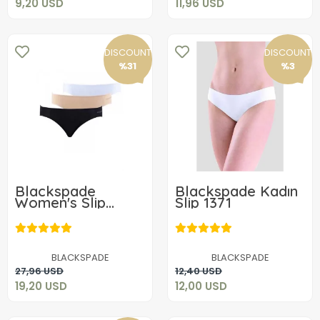
9,20 USD
11,96 USD
DISCOUNT
DISCOUNT
%31
%3
Blackspade
Blackspade Kadın
Women's Slip
Slip 1371
3Pack Brief 1574
19,20 USD
12,00 USD
BLACKSPADE
BLACKSPADE
Add to cart
Add to cart
27,96 USD
12,40 USD
19,20 USD
12,00 USD