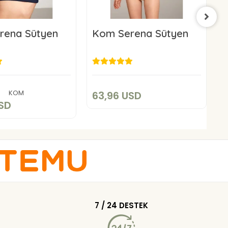
rena Sütyen
Kom Serena Sütyen
K
63,96 USD
3,96 USD
Add to cart
Add to cart
KOM
63,96 USD
4
USD
7 / 24 DESTEK