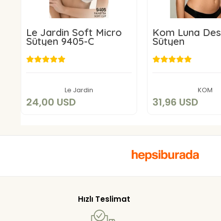
Le Jardin Soft Micro
Kom Luna Des
Sütyen 9405-C
Sütyen
24,00 USD
31,96 U
Add to cart
Add to c
Le Jardin
KOM
24,00 USD
31,96 USD
Hızlı Teslimat