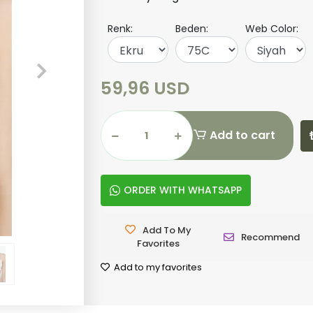
Renk:
Beden:
Web Color:
59,96 USD
Add to cart
ORDER WITH WHATSAPP
Add To My
Recommend
Favorites
Add to my favorites