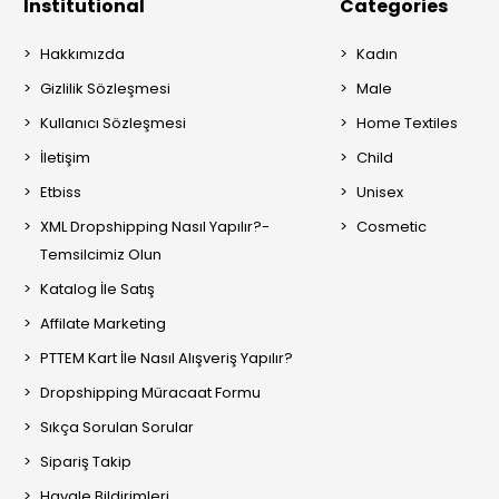
Institutional
Categories
Hakkımızda
Kadın
Gizlilik Sözleşmesi
Male
Kullanıcı Sözleşmesi
Home Textiles
İletişim
Child
Etbiss
Unisex
XML Dropshipping Nasıl Yapılır?-
Cosmetic
Temsilcimiz Olun
Katalog İle Satış
Affilate Marketing
PTTEM Kart İle Nasıl Alışveriş Yapılır?
Dropshipping Müracaat Formu
Sıkça Sorulan Sorular
Sipariş Takip
Havale Bildirimleri