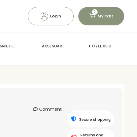
0
Login
My cart
SMETİC
AKSESUAR
1. ÖZEL KOD
Comment
Secure shopping
Returns and