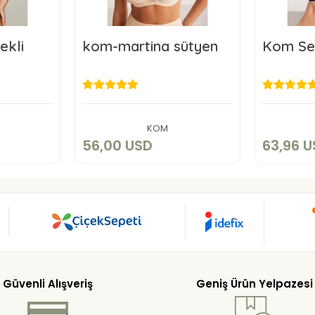
ekli
kom-martina sütyen
Kom Se
SD
56,00 USD
6
art
Add to cart
KOM
56,00 USD
63,96 
Güvenli Alışveriş
Geniş Ürün Yelpazesi