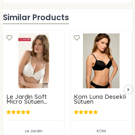
Similar Products
Le Jardin Soft
Kom Luna Desekli
Micro Sütyen
Sütyen
9405-C
24,00 USD
31,96 USD
Add to cart
Add to cart
Le Jardin
KOM