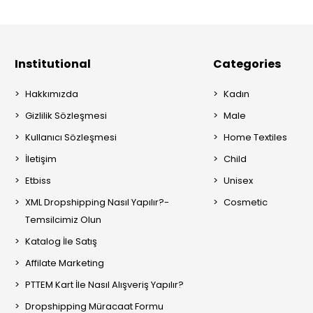
Institutional
Categories
Hakkımızda
Kadın
Gizlilik Sözleşmesi
Male
Kullanıcı Sözleşmesi
Home Textiles
İletişim
Child
Etbiss
Unisex
XML Dropshipping Nasıl Yapılır?-
Cosmetic
Temsilcimiz Olun
Katalog İle Satış
Affilate Marketing
PTTEM Kart İle Nasıl Alışveriş Yapılır?
Dropshipping Müracaat Formu