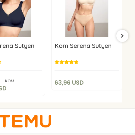
rena Sütyen
Kom Serena Sütyen
K
63,96 USD
3,96 USD
Add to cart
Add to cart
KOM
63,96 USD
4
USD