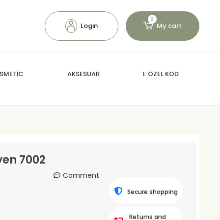
0
Login
My cart
SMETİC
AKSESUAR
1. ÖZEL KOD
yen 7002
Comment
Secure shopping
Returns and