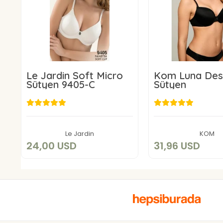
Le Jardin Soft Micro
Kom Luna Des
Sütyen 9405-C
Sütyen
24,00 USD
31,96 U
Add to cart
Add to c
Le Jardin
KOM
24,00 USD
31,96 USD