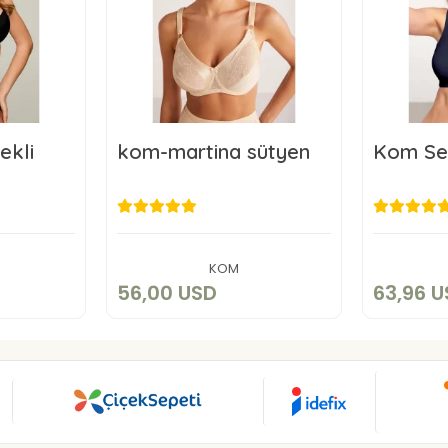
ekli
kom-martina sütyen
Kom Se
SD
56,00 USD
6
art
Add to cart
KOM
56,00 USD
63,96 