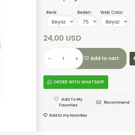
Renk:
Beden:
Web Color:
24,00 USD
Add to cart
ORDER WITH WHATSAPP
Add To My
Recommend
Favorites
Add to my favorites