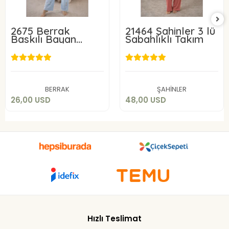
2675 Berrak
21464 Şahinler 3 lü
Baskılı Bayan
Sabahlıklı Takım
Pijama Takımı
26,00 USD
48,00 USD
Add to cart
Add to cart
BERRAK
ŞAHİNLER
26,00 USD
48,00 USD
Hızlı Teslimat