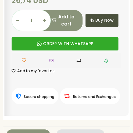
26,74 USD
Add to
Buy Now
cart
ORDER WITH WHATSAPP
Add to my favorites
Secure shopping
Returns and Exchanges