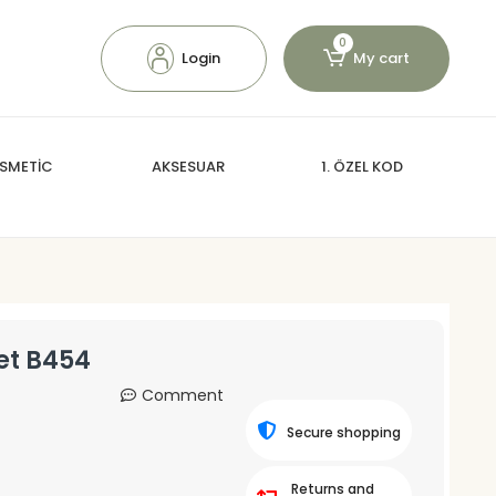
0
Login
My cart
SMETİC
AKSESUAR
1. ÖZEL KOD
et B454
Comment
Secure shopping
Returns and