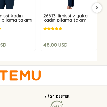
missi kadın
26613-limissi v yaka
9
 pijama takımı
kadın pijama takımı
p
8,00 USD
48,00 USD
Add to cart
Add to cart
USD
48,00 USD
7 / 24 DESTEK