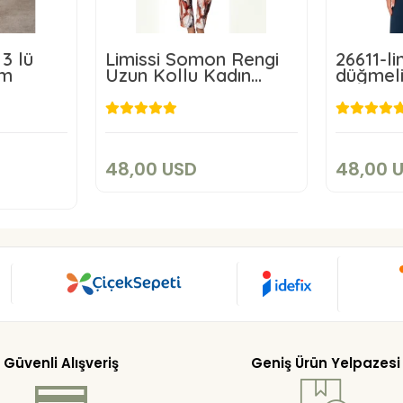
3 lü
Limissi Somon Rengi
26611-li
ım
Uzun Kollu Kadın
düğmeli
Pijaması 26618
48,00 USD
4
SD
Add to cart
art
48,00 USD
48,00 
Güvenli Alışveriş
Geniş Ürün Yelpazesi