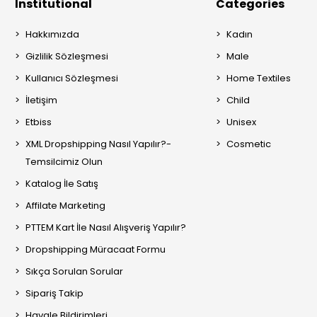
Institutional
Categories
Hakkımızda
Kadın
Gizlilik Sözleşmesi
Male
Kullanıcı Sözleşmesi
Home Textiles
İletişim
Child
Etbiss
Unisex
XML Dropshipping Nasıl Yapılır?-
Cosmetic
Temsilcimiz Olun
Katalog İle Satış
Affilate Marketing
PTTEM Kart İle Nasıl Alışveriş Yapılır?
Dropshipping Müracaat Formu
Sıkça Sorulan Sorular
Sipariş Takip
Havale Bildirimleri