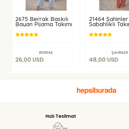
2675 Berrak Baskılı
21464 Şahinler 
Bayan Pijama Takımı
Sabahlıklı Tak
26,00 USD
48,00 U
Add to cart
Add to c
BERRAK
ŞAHİNLER
26,00 USD
48,00 USD
Hızlı Teslimat