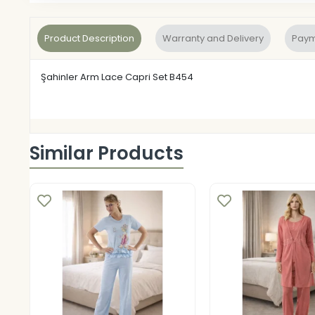
Product Description
Warranty and Delivery
Paym
Şahinler Arm Lace Capri Set B454
Similar Products