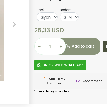
Renk:
Beden:
25,33 USD
Add to cart
ORDER WITH WHATSAPP
Add To My
Recommend
Favorites
Add to my favorites