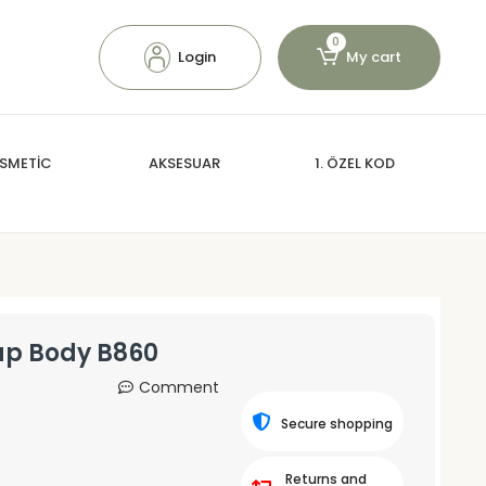
0
Login
My cart
SMETİC
AKSESUAR
1. ÖZEL KOD
nap Body B860
Comment
Secure shopping
Returns and