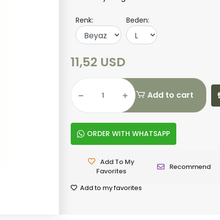
Renk:
Beden:
11,52 USD
Add to cart
ORDER WITH WHATSAPP
Add To My
Recommend
Favorites
Add to my favorites