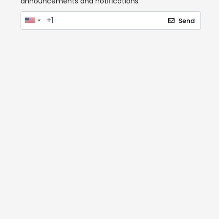
announcements and notifications.
Send