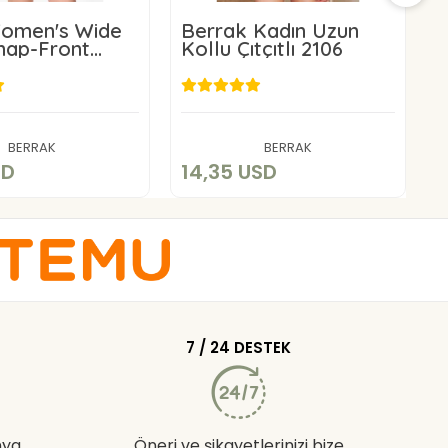
Women's Wide
Berrak Kadın Uzun
nap-Front
Kollu Çıtçıtlı 2106
S
le 2084
11,86 USD
14,35 USD
Add to cart
Add to cart
BERRAK
BERRAK
SD
14,35 USD
1
7 / 24 DESTEK
nya
Öneri ve şikayetlerinizi bize