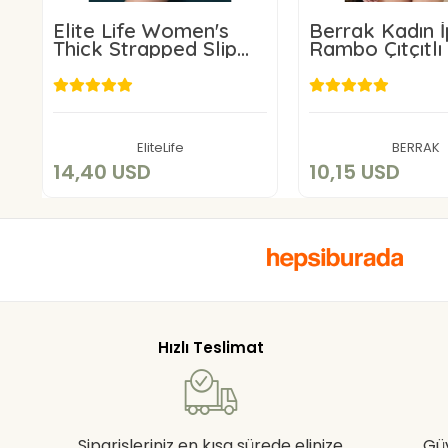
Elite Life Women's
Berrak Kadın İ
Thick Strapped Slip
Rambo Çıtçıtlı
Body 878
2172
14,40 USD
10,15 US
Add to cart
Add to c
EliteLife
BERRAK
14,40 USD
10,15 USD
Hızlı Teslimat
Siparişleriniz en kısa sürede elinize
Gü