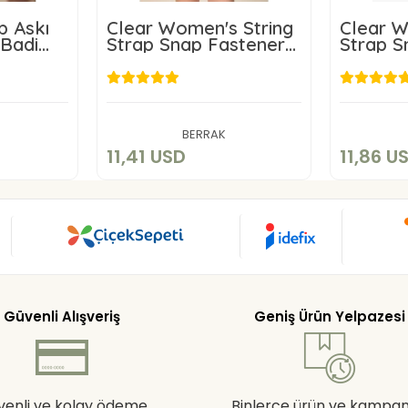
p Askı
Clear Women's String
Clear 
 Badi
Strap Snap Fastener
Strap S
Bodysuit 2081
Camiso
D
11,41 USD
art
Add to cart
BERRAK
11,41 USD
11,86 U
Güvenli Alışveriş
Geniş Ürün Yelpazesi
venli ve kolay ödeme
Binlerce ürün ve kampa