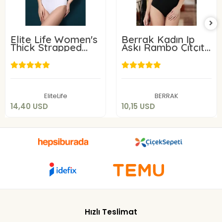
Elite Life Women's
Berrak Kadın İp
Thick Strapped
Askı Rambo Çıtçıtlı
Slip Body 878
Badi 2172
14,40 USD
10,15 USD
Add to cart
Add to cart
EliteLife
BERRAK
14,40 USD
10,15 USD
Hızlı Teslimat