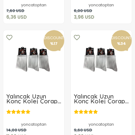
yoncatoptan
yoncatoptan
Add to cart
Add to cart
7,60 USD
6,00 USD
6,36 USD
3,96 USD
DISCOUNT
DISCOUNT
%17
%34
Yalıncak Uzun
Yalıncak Uzun
Konç Kolej Çorap
Konç Kolej Çorap
Beyaz Desensiz 12
Beyaz Desensiz 6
Adet
Adet
11,60 USD
6,36 USD
yoncatoptan
yoncatoptan
Add to cart
Add to cart
14,00 USD
9,60 USD