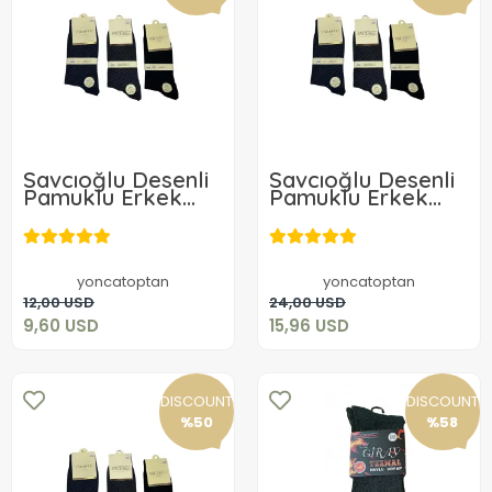
Savcıoğlu Desenli
Savcıoğlu Desenli
Pamuklu Erkek
Pamuklu Erkek
Çorap 3 Adet
Çorap 6 Adet
9,60 USD
15,96 USD
yoncatoptan
yoncatoptan
Add to cart
Add to cart
12,00 USD
24,00 USD
9,60 USD
15,96 USD
DISCOUNT
DISCOUNT
%50
%58