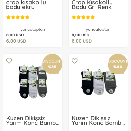
crop kısakollu
Crop Kısakollu
body ekru
Body Gri Renk
6,00 USD
6,00 USD
yoncatoptan
yoncatoptan
Add to cart
Add to cart
8,00 USD
8,00 USD
6,00 USD
6,00 USD
DISCOUNT
DISCOUNT
%35
%46
Kuzen Dikişsiz
Kuzen Dikişsiz
Yarım Konç Bambu
Yarım Konç Bambu
Erkek Çorap 6
Erkek Çorap 3