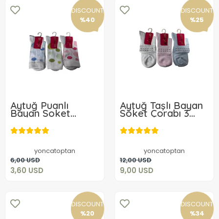
DISCOUNT
DISCOUNT
%40
%25
Aytuğ Puanlı
Aytuğ Taşlı Bayan
Bayan Soket
Soket Çorabı 3
Çorabı 30317
ADET 30319
3,60 USD
9,00 USD
yoncatoptan
yoncatoptan
Add to cart
Add to cart
6,00 USD
12,00 USD
3,60 USD
9,00 USD
DISCOUNT
DISCOUNT
%20
%34