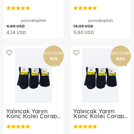
Şapka Koyu Renk
Siyah Renk 12 Adet
Desensiz Model
4,14 USD
11,60 USD
yoncatoptan
yoncatoptan
Add to cart
Add to cart
4,80 USD
14,00 USD
4,14 USD
11,60 USD
DISCOUNT
DISCOUNT
%16
%34
Yalıncak Yarım
Yalıncak Yarım
Konç Kolej Çorap
Konç Kolej Çorap
Siyah Renk 6 Adet
Siyah Renk 3 Adet
Desensiz Model
Desensiz Model
6,36 USD
3,96 USD