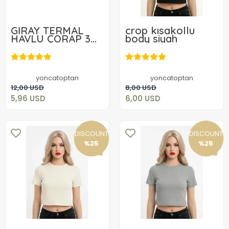
GİRAY TERMAL
crop kısakollu
HAVLU ÇORAP 3
body siyah
ADET
5,96 USD
6,00 USD
yoncatoptan
yoncatoptan
Add to cart
Add to cart
12,00 USD
8,00 USD
5,96 USD
6,00 USD
DISCOUNT
DISCOUNT
%25
%25