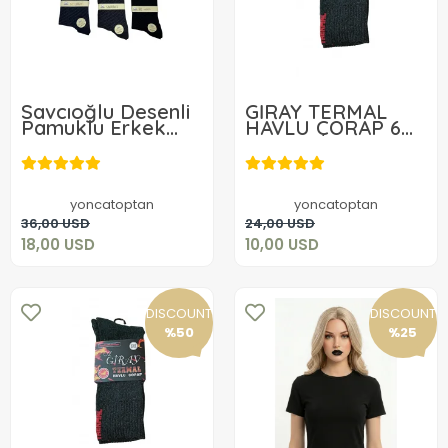
Savcıoğlu Desenli
GİRAY TERMAL
Pamuklu Erkek
HAVLU ÇORAP 6
Çorap 12 Adet
ADET
18,00 USD
10,00 USD
yoncatoptan
yoncatoptan
Add to cart
Add to cart
36,00 USD
24,00 USD
18,00 USD
10,00 USD
DISCOUNT
DISCOUNT
%50
%25