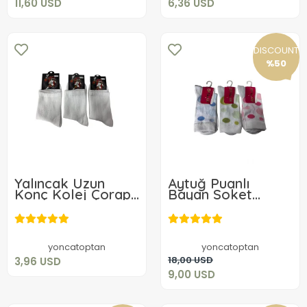
11,60 USD
6,36 USD
DISCOUNT
%50
Yalıncak Uzun
Aytuğ Puanlı
Konç Kolej Çorap
Bayan Soket
Beyaz Desensiz 3
Çorabı 3 ADET
3,96 USD
Adet
30317
9,00 USD
Add to cart
yoncatoptan
yoncatoptan
Add to cart
18,00 USD
3,96 USD
9,00 USD