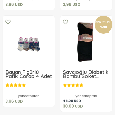
3,96 USD
3,96 USD
DISCOUNT
%38
Bayan Figürlü
Savcıoğlu Diabetik
Patik Çorap 4 Adet
Bambu Soket
Çorap 10 ADET
3,96 USD
30,00 USD
Add to cart
yoncatoptan
yoncatoptan
Add to cart
48,00 USD
3,96 USD
30,00 USD