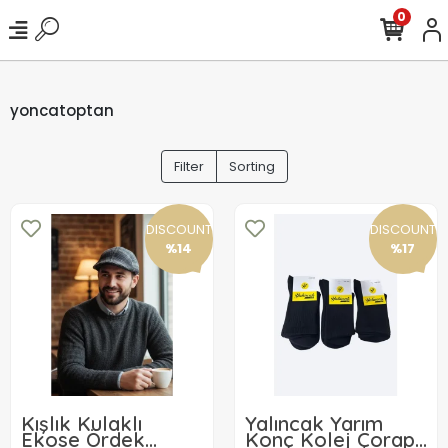
0
yoncatoptan
Filter
Sorting
DISCOUNT
DISCOUNT
%14
%17
Kışlık Kulaklı
Yalıncak Yarım
Ekose Ördek
Konç Kolej Çorap