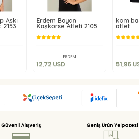
p Askı
Erdem Bayan
kom bas
t 2153
Kaşkorse Atleti 2105
atlet
D
12,72 USD
5
kle
Sepete Ekle
ERDEM
12,72 USD
51,96 U
Güvenli Alışveriş
Geniş Ürün Yelpazesi