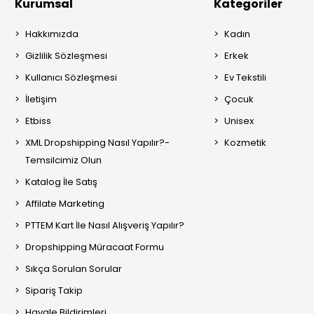
Kurumsal
Kategoriler
Hakkımızda
Kadın
Gizlilik Sözleşmesi
Erkek
Kullanıcı Sözleşmesi
Ev Tekstili
İletişim
Çocuk
Etbiss
Unisex
XML Dropshipping Nasıl Yapılır?-
Kozmetik
Temsilcimiz Olun
Katalog İle Satış
Affilate Marketing
PTTEM Kart İle Nasıl Alışveriş Yapılır?
Dropshipping Müracaat Formu
Sıkça Sorulan Sorular
Sipariş Takip
Havale Bildirimleri