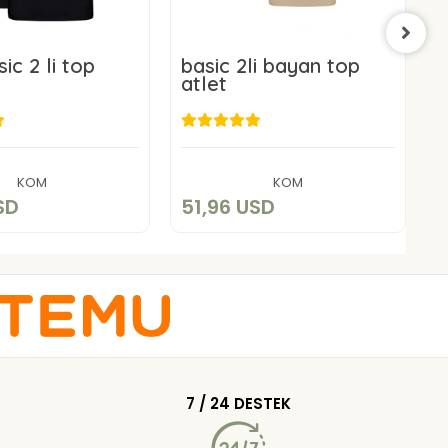
ic 2 li top
basic 2li bayan top
b
atlet
a
1,96 USD
51,96 USD
Sepete Ekle
Sepete Ekle
KOM
KOM
SD
51,96 USD
5
7 / 24 DESTEK