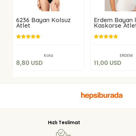
6236 Bayan Kolsuz
Erdem Bayan İ
Atlet
Kaskorse Atle
8,80 USD
11,00 US
Sepete Ekle
Sepete E
Kota
ERDEM
8,80 USD
11,00 USD
Hızlı Teslimat