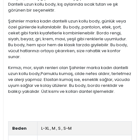
Dantelli uzun kollu body, kış aylarında sıcak tutan ve şık
görünen bir seçenektir.
Şahinler marka kadın dantelli uzun kollu body, günlük veya
özel günlerde kullanılabilir. Bu body, pantolon, etek, şort,
ceket gibi farklı kıyafetlerle kombinlenebilir. Bordo rengi,
siyah, beyaz, gri, krem, mavi, yeşil gibi renklerle uyumludur.
Bu body, hem spor hem de klasik tarzda giyilebilir. Bu body,
vücut hatlarınızı ortaya çıkarırken, size rahatlık ve konfor
sunar.
Kırmızı, mor, siyah renleri olan Şahinler marka kadın dantelli
uzun kollu body,Pamuklu kumaş, cilde nefes aldırır, terletmez
ve alerji yapmaz. Elastan kumaş ise, esneklik sağlar, vücuda
uyum sağlar ve kolay ütülenir. Bu body, bordo renklidir ve
balıkçı yakalıdır. Üst kısmı ve kolları dantel işlemelidir.
Beden
L-XL
,
M
,
S
,
S-M