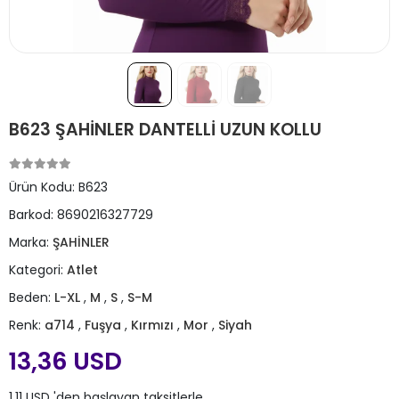
B623 ŞAHİNLER DANTELLİ UZUN KOLLU
Ürün Kodu:
B623
Barkod:
8690216327729
Marka:
ŞAHİNLER
Kategori:
Atlet
Beden:
L-XL
,
M
,
S
,
S-M
Renk:
a714
,
Fuşya
,
Kırmızı
,
Mor
,
Siyah
13,36 USD
1,11 USD 'den başlayan taksitlerle