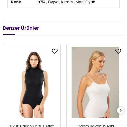
Renk
a714
,
Fuşya
,
Kırmızı
,
Mor
,
Siyah
Benzer Ürünler
6236 Bayan Kolsuz Atlet
Erdem Bayan İp Askı