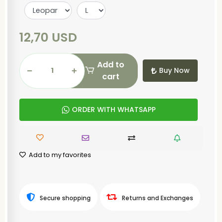
12,70 USD
Add to
Buy Now
cart
ORDER WITH WHATSAPP
Add to my favorites
Secure shopping
Returns and Exchanges