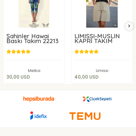
Şahinler Hawai
LİMİSSİ-MÜSLİN
Baskı Takım 22213
KAPRİ TAKIM
30,00 USD
40,00 USD
Add to cart
Add to cart
Melba
Limissi
30,00 USD
40,00 USD