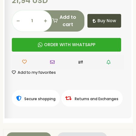
21,94 USD
Add to
Buy Now
cart
ORDER WITH WHATSAPP
Add to my favorites
Secure shopping
Returns and Exchanges