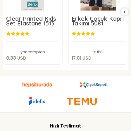
Clear Printed Kids
Erkek Çocuk Kapri
Set Elastane 1513
Takımı 5081
8,88 USD
17,81 USD
Add to cart
Add to cart
yoncatoptan
YUPPİ
8,88 USD
17,81 USD
Hızlı Teslimat