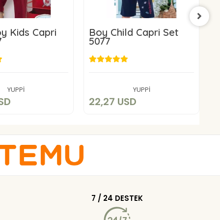
 Kids Capri
Boy Child Capri Set
7
5077
P
2,27 USD
22,27 USD
Add to cart
Add to cart
YUPPİ
YUPPİ
USD
22,27 USD
2
7 / 24 DESTEK