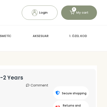
0
Login
My cart
SMETİC
AKSESUAR
1. ÖZEL KOD
1-2 Years
Comment
Secure shopping
Returns and