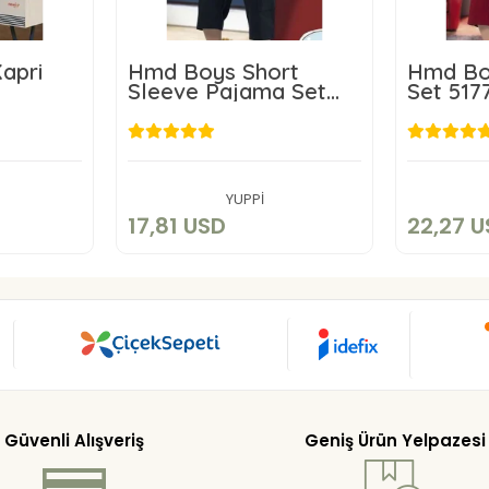
apri
Hmd Boys Short
Hmd Boy
Sleeve Pajama Set
Set 517
5192
D
17,81 USD
2
art
Add to cart
YUPPİ
17,81 USD
22,27 
Güvenli Alışveriş
Geniş Ürün Yelpazesi