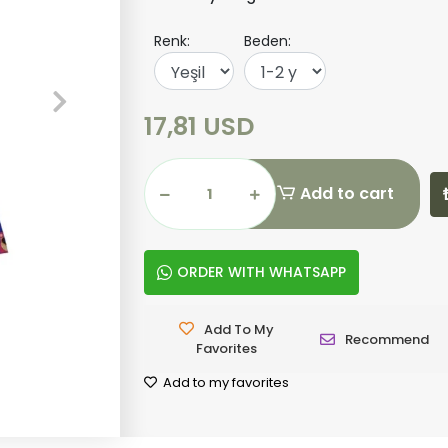
Renk:
Beden:
17,81 USD
Add to cart
ORDER WITH WHATSAPP
Add To My
Recommend
Favorites
Add to my favorites