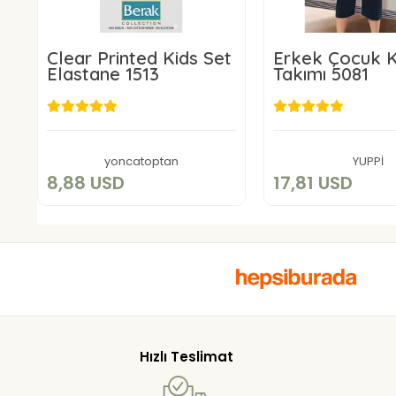
Clear Printed Kids Set
Erkek Çocuk K
Elastane 1513
Takımı 5081
8,88 USD
17,81 US
Add to cart
Add to c
yoncatoptan
YUPPİ
8,88 USD
17,81 USD
Hızlı Teslimat