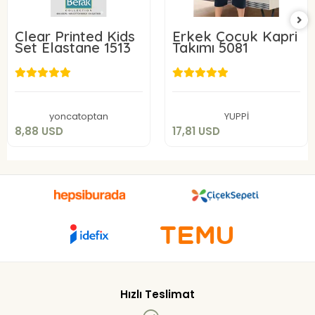
Clear Printed Kids
Erkek Çocuk Kapri
Set Elastane 1513
Takımı 5081
8,88 USD
17,81 USD
Add to cart
Add to cart
yoncatoptan
YUPPİ
8,88 USD
17,81 USD
Hızlı Teslimat