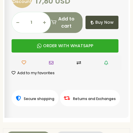
17,80 USD
Discount
Add to
Buy Now
cart
ORDER WITH WHATSAPP
Add to my favorites
Secure shopping
Returns and Exchanges