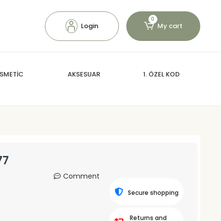
0
Login
My cart
SMETİC
AKSESUAR
1. ÖZEL KOD
77
Comment
Secure shopping
Returns and