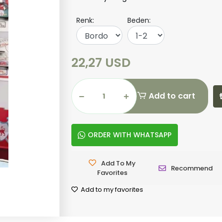
Renk:
Beden:
22,27 USD
Add to cart
ORDER WITH WHATSAPP
Add To My
Recommend
Favorites
Add to my favorites