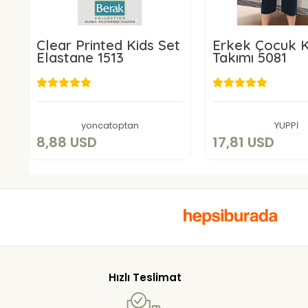
Clear Printed Kids Set
Erkek Çocuk K
Elastane 1513
Takımı 5081
8,88 USD
17,81 US
Add to cart
Add to c
yoncatoptan
YUPPİ
8,88 USD
17,81 USD
Hızlı Teslimat