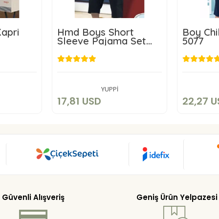
apri
Hmd Boys Short
Boy Chi
Sleeve Pajama Set
5077
5192
D
17,81 USD
2
art
Add to cart
YUPPİ
17,81 USD
22,27 
Güvenli Alışveriş
Geniş Ürün Yelpazesi