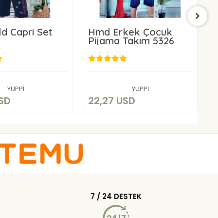
ld Capri Set
Hmd Erkek Çocuk
B
Pijama Takım 5326
B
2,27 USD
22,27 USD
Add to cart
Add to cart
YUPPİ
YUPPİ
USD
22,27 USD
1
7 / 24 DESTEK