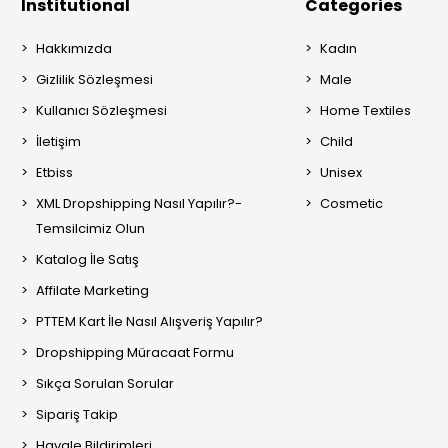
Institutional
Categories
Hakkımızda
Kadın
Gizlilik Sözleşmesi
Male
Kullanıcı Sözleşmesi
Home Textiles
İletişim
Child
Etbiss
Unisex
XML Dropshipping Nasıl Yapılır?-
Cosmetic
Temsilcimiz Olun
Katalog İle Satış
Affilate Marketing
PTTEM Kart İle Nasıl Alışveriş Yapılır?
Dropshipping Müracaat Formu
Sıkça Sorulan Sorular
Sipariş Takip
Havale Bildirimleri